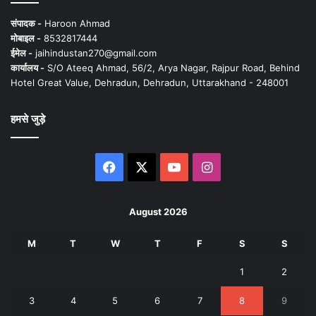
संपादक -
Haroon Ahmad
मोबाइल -
8532817444
ईमेल -
jaihindustan270@gmail.com
कार्यालय -
S/O Ateeq Ahmad, 56/2, Arya Nagar, Rajpur Road, Behind
Hotel Great Value, Dehradun, Dehradun, Uttarakhand - 248001
हमसे जुड़े
Facebook
X
YouTube
Instagram
August 2026
M
T
W
T
F
S
S
1
2
3
4
5
6
7
8
9