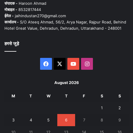
संपादक -
Haroon Ahmad
मोबाइल -
8532817444
ईमेल -
jaihindustan270@gmail.com
कार्यालय -
S/O Ateeq Ahmad, 56/2, Arya Nagar, Rajpur Road, Behind
Hotel Great Value, Dehradun, Dehradun, Uttarakhand - 248001
हमसे जुड़े
Facebook
X
YouTube
Instagram
August 2026
M
T
W
T
F
S
S
1
2
3
4
5
6
7
8
9
10
11
12
13
14
15
16