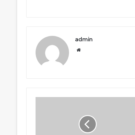
admin
Website