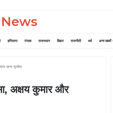
क्षित पेयजल
n News
ी
हरियाणा
पंजाब
राजस्थान
बिहार
राजनीती
धर्म
अन्य खबरें
िंकल खन्ना सुरक्षित
दसा, अक्षय कुमार और