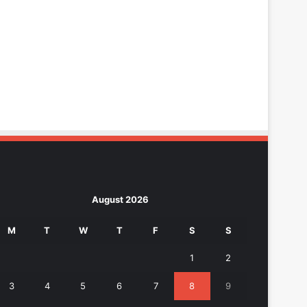
August 2026
M
T
W
T
F
S
S
1
2
3
4
5
6
7
8
9